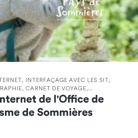
NTERNET, INTERFAÇAGE AVEC LES SIT,
Identité
*
APHIE, CARNET DE VOYAGE,...
Internet de l'Office de
Société
isme de Sommières
Email
*