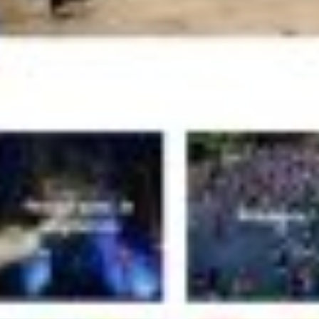
expérience
touristique
43 rue de la République 30400 Villeneuve
T
04 32 74 16 58