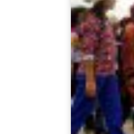
Identité
*
Société
Email
*
Téléphone