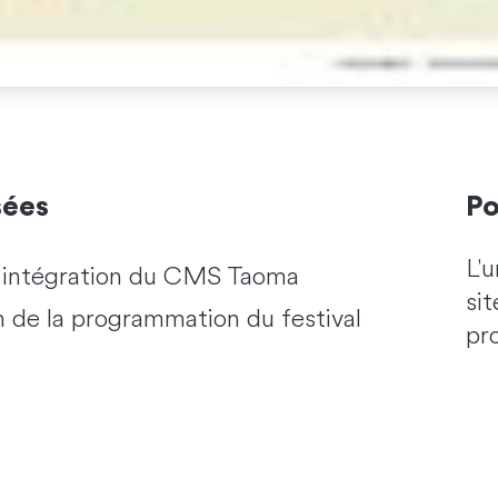
sées
Po
L'
, intégration du CMS Taoma
si
 de la programmation du festival
pr