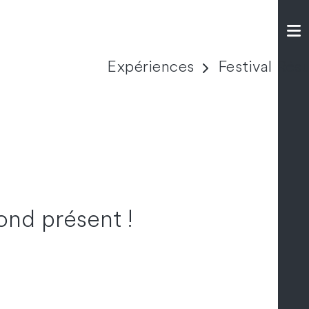
Expériences
Festival Rés
ond présent !