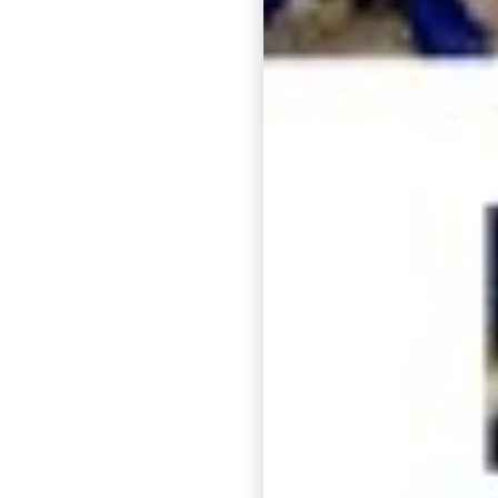
Message
*
envoyer
Agence NEX