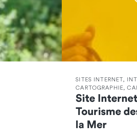
SITES INTERNET, IN
CARTOGRAPHIE, CAR
Site Internet
Tourisme de
Contactez-nous
la Mer
et démarrons