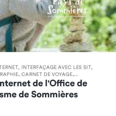
NTERNET, INTERFAÇAGE AVEC LES SIT,
Identité
*
APHIE, CARNET DE VOYAGE,...
Internet de l'Office de
Société
isme de Sommières
Email
*