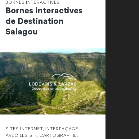
BORNES INTERACTIVES
Bornes interactives
de Destination
Salagou
SITES INTERNET, INTERFAÇAGE
AVEC LES SIT, CARTOGRAPHIE,