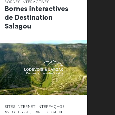
BORNES INTERACTIVES
Bornes interactives
de Destination
Salagou
SITES INTERNET, INTERFAÇAGE
AVEC LES SIT, CARTOGRAPHIE,