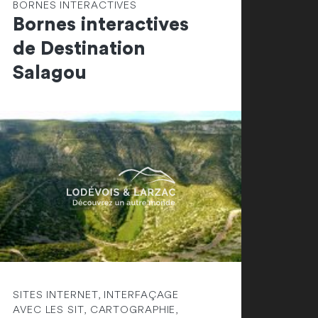
BORNES INTERACTIVES
Bornes interactives
de Destination
Salagou
SITES INTERNET, INTERFAÇAGE
AVEC LES SIT, CARTOGRAPHIE,