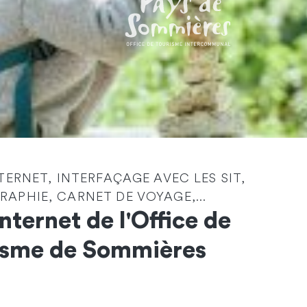
NTERNET, INTERFAÇAGE AVEC LES SIT,
Identité
*
APHIE, CARNET DE VOYAGE,...
Internet de l'Office de
Société
isme de Sommières
Email
*