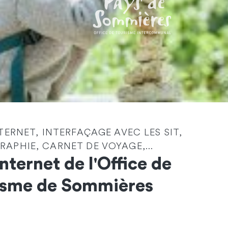
NTERNET, INTERFAÇAGE AVEC LES SIT,
Identité
*
APHIE, CARNET DE VOYAGE,...
Internet de l'Office de
Société
isme de Sommières
Email
*