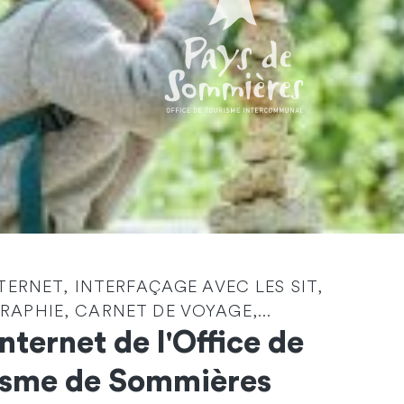
Identité
*
NTERNET, INTERFAÇAGE AVEC LES SIT,
APHIE, CARNET DE VOYAGE,...
Société
Internet de l'Office de
isme de Sommières
Email
*