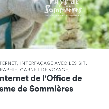
NTERNET, INTERFAÇAGE AVEC LES SIT,
Identité
*
APHIE, CARNET DE VOYAGE,...
Internet de l'Office de
Société
isme de Sommières
Email
*