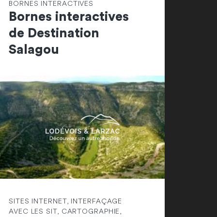
BORNES INTERACTIVES
Bornes interactives
de Destination
Salagou
SITES INTERNET, INTERFAÇAGE
AVEC LES SIT, CARTOGRAPHIE,