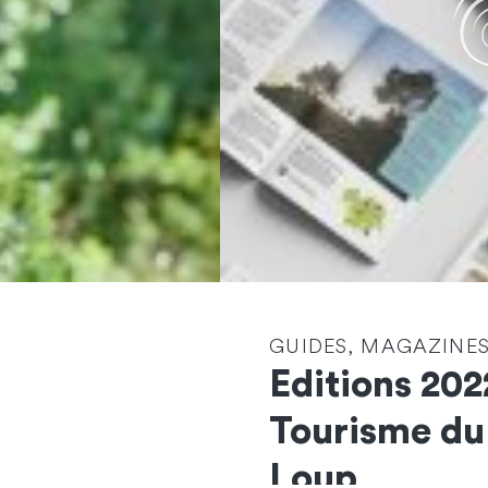
GUIDES, MAGAZINES
Editions 202
Contactez-nous
Tourisme du
et démarrons
Loup