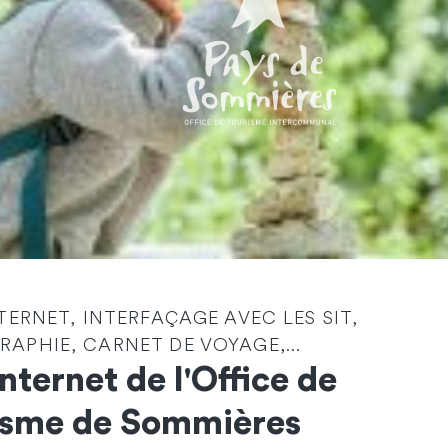
Identité
*
NTERNET, INTERFAÇAGE AVEC LES SIT,
APHIE, CARNET DE VOYAGE,...
Société
Internet de l'Office de
isme de Sommières
Email
*