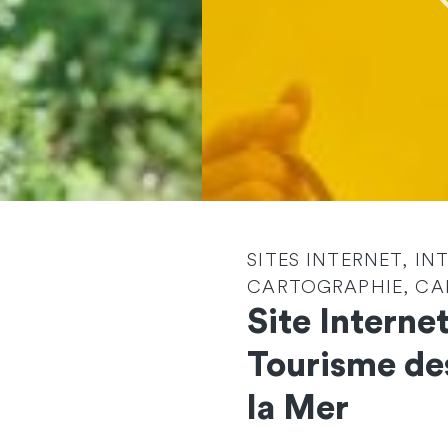
SITES INTERNET, IN
CARTOGRAPHIE, CAR
Site Internet
Tourisme de
Contactez-nous
la Mer
et démarrons