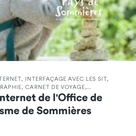
NTERNET, INTERFAÇAGE AVEC LES SIT,
Identité
*
APHIE, CARNET DE VOYAGE,...
Internet de l'Office de
Société
isme de Sommières
Email
*