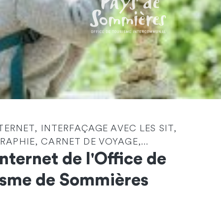
NTERNET, INTERFAÇAGE AVEC LES SIT,
Identité
*
APHIE, CARNET DE VOYAGE,...
Internet de l'Office de
Société
isme de Sommières
Email
*