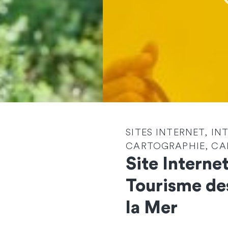
SITES INTERNET, IN
CARTOGRAPHIE, CAR
Site Internet
Tourisme de
Contactez-nous
la Mer
et démarrons