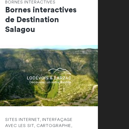
BORNES INTERACTIVES
Bornes interactives
de Destination
Salagou
SITES INTERNET, INTERFAÇAGE
AVEC LES SIT, CARTOGRAPHIE,