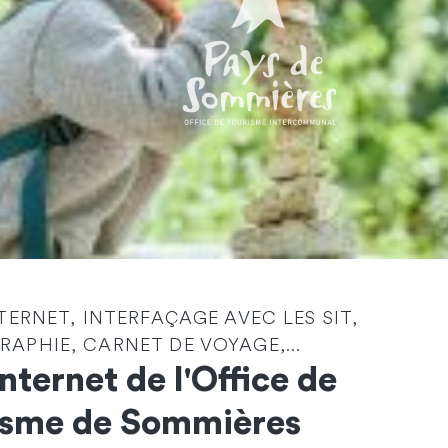
Identité
*
NTERNET, INTERFAÇAGE AVEC LES SIT,
APHIE, CARNET DE VOYAGE,...
Société
Internet de l'Office de
isme de Sommières
Email
*