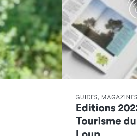
GUIDES, MAGAZINES
Editions 202
Contactez-nous
Tourisme du
et démarrons
Loup