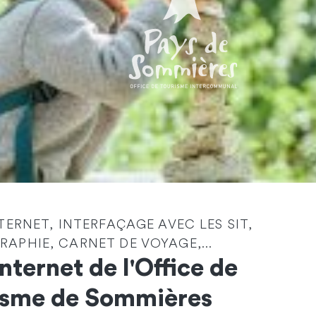
Identité
*
NTERNET, INTERFAÇAGE AVEC LES SIT,
APHIE, CARNET DE VOYAGE,...
Société
Internet de l'Office de
isme de Sommières
Email
*