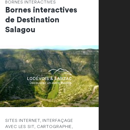
BORNES INTERACTIVES
Bornes interactives
de Destination
Salagou
SITES INTERNET, INTERFAÇAGE
AVEC LES SIT, CARTOGRAPHIE,