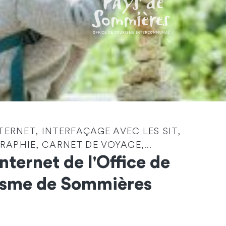
NTERNET, INTERFAÇAGE AVEC LES SIT,
Identité
*
APHIE, CARNET DE VOYAGE,...
Internet de l'Office de
Société
isme de Sommières
Email
*