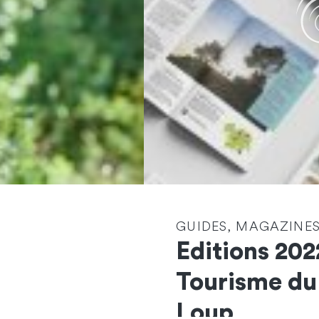
GUIDES, MAGAZINES
Editions 202
Contactez-nous
Tourisme du
et démarrons
Loup