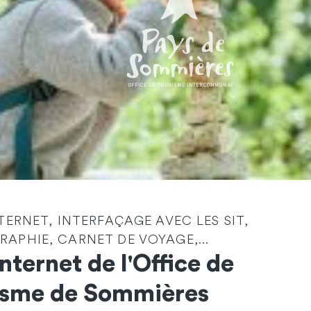
Identité
*
NTERNET, INTERFAÇAGE AVEC LES SIT,
APHIE, CARNET DE VOYAGE,...
Société
Internet de l'Office de
isme de Sommières
Email
*