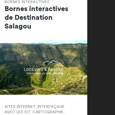
BORNES INTERACTIVES
Bornes interactives
de Destination
Salagou
SITES INTERNET, INTERFAÇAGE
AVEC LES SIT, CARTOGRAPHIE,