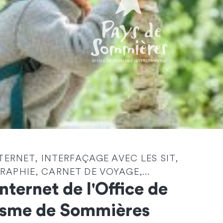
Identité
*
NTERNET, INTERFAÇAGE AVEC LES SIT,
APHIE, CARNET DE VOYAGE,...
Société
Internet de l'Office de
isme de Sommières
Email
*