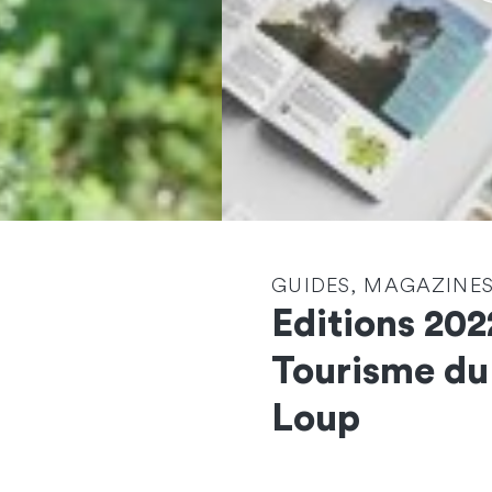
GUIDES, MAGAZINES
Editions 202
Tourisme du
Loup
Contactez-nous
et démarrons