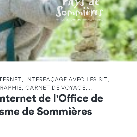
NTERNET, INTERFAÇAGE AVEC LES SIT,
Identité
*
APHIE, CARNET DE VOYAGE,...
Internet de l'Office de
Société
isme de Sommières
Email
*