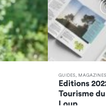
GUIDES, MAGAZINES
Editions 202
Contactez-nous
Tourisme du
et démarrons
Loup