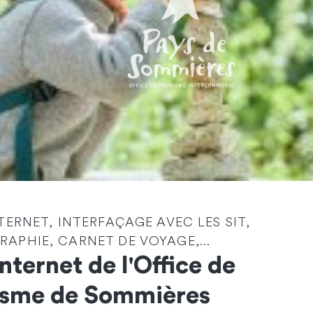
Identité
*
NTERNET, INTERFAÇAGE AVEC LES SIT,
APHIE, CARNET DE VOYAGE,...
Société
Internet de l'Office de
isme de Sommières
Email
*