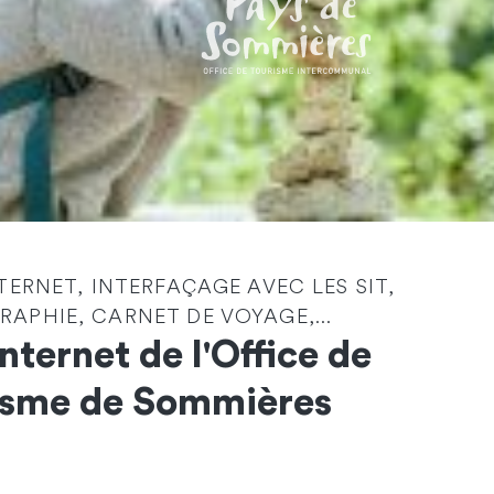
NTERNET, INTERFAÇAGE AVEC LES SIT,
Identité
*
APHIE, CARNET DE VOYAGE,...
Internet de l'Office de
Société
isme de Sommières
Email
*