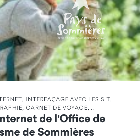
Identité
*
NTERNET, INTERFAÇAGE AVEC LES SIT,
APHIE, CARNET DE VOYAGE,...
Société
Internet de l'Office de
isme de Sommières
Email
*