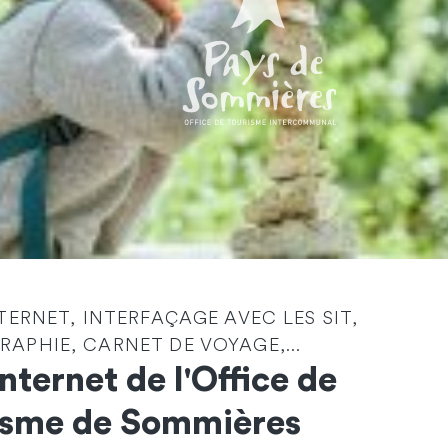
Identité
*
NTERNET, INTERFAÇAGE AVEC LES SIT,
APHIE, CARNET DE VOYAGE,...
Société
Internet de l'Office de
isme de Sommières
Email
*